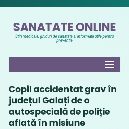
Skip
to
content
SANATATE ONLINE
Stiri medicale, ghiduri de sanatate si informatii utile pentru
preventie
Copil accidentat grav în
județul Galați de o
autospecială de poliție
aflată în misiune