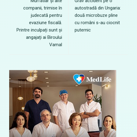
Murfatlar și alte
Grav accident pe o
companii, trimise în
autostradă din Ungaria:
judecată pentru
două microbuze pline
evaziune fiscală.
cu români s-au ciocnit
Printre inculpați sunt și
puternic
angajați ai Biroului
Vamal