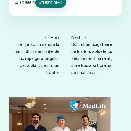
Posted in
Breaking News
Prev
Next
Ion Țiriac nu se uită la
Schimburi ucigătoare
bani. Ultima achiziție de
de lovitori, soldate cu
lux rupe gura târgului:
zeci de morți și răniți,
cât a plătit pentru un
între Rusia și Ucraina
tractor
pe final de an