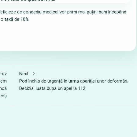
neficieze de concediu medical vor primi mai puțini bani începând
 o taxă de 10%.
rev
Next
stem
Pod închis de urgenţă în urma apariţiei unor deformări.
uncă
Decizia, luată după un apel la 112
enți