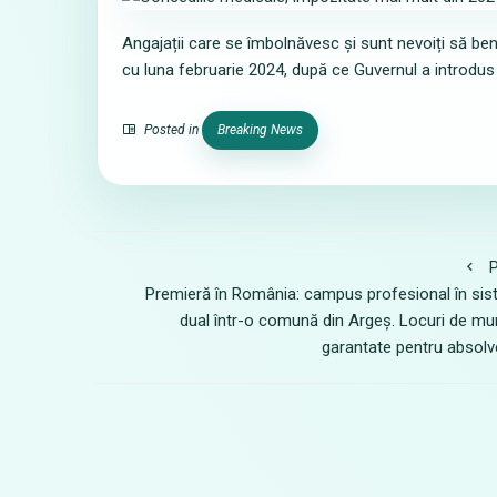
Angajații care se îmbolnăvesc și sunt nevoiți să be
cu luna februarie 2024, după ce Guvernul a introdus
Posted in
Breaking News
P
Premieră în România: campus profesional în si
dual într-o comună din Argeș. Locuri de m
garantate pentru absolv