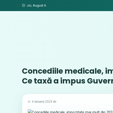
Skip
Joi, August 6
to
content
Concediile medicale, i
Ce taxă a impus Guver
9 Ianuarie 2024
de