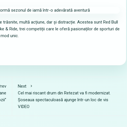
răsnite, multă acțiune, dar și distracție. Acestea sunt Red Bull
e & Ride, trei competiții care le oferă pasionaților de sporturi de
 mod unic.
rev
Next
oane
Cel mai riscant drum din Retezat va fi modernizat.
zii”
Șoseaua spectaculoasă ajunge într-un loc de vis
VIDEO