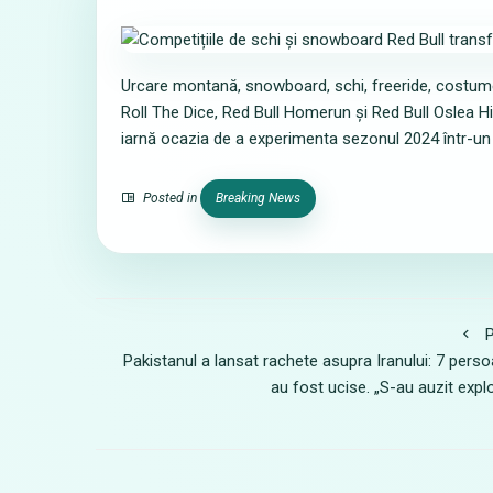
Urcare montană, snowboard, schi, freeride, costume t
Roll The Dice, Red Bull Homerun și Red Bull Oslea Hik
iarnă ocazia de a experimenta sezonul 2024 într-un
Posted in
Breaking News
P
Pakistanul a lansat rachete asupra Iranului: 7 pers
au fost ucise. „S-au auzit explo