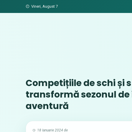
Skip
Vineri, August 7
to
content
Competițiile de schi și
transformă sezonul de 
aventură
18 Ianuarie 2024
de