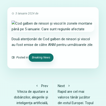
3 Ianuarie 2024
de
Două atenționări de Cod galben de ninsori și viscol
au fost emise de către ANM pentru următoarele zile.
Posted in
Breaking News
Prev
Next
Viteza de ajustare a
Rapid are cel mai
dobânzilor, alegerile și
valoros tânăr jucător
inteligența artificială,
din estul Europei. Topul