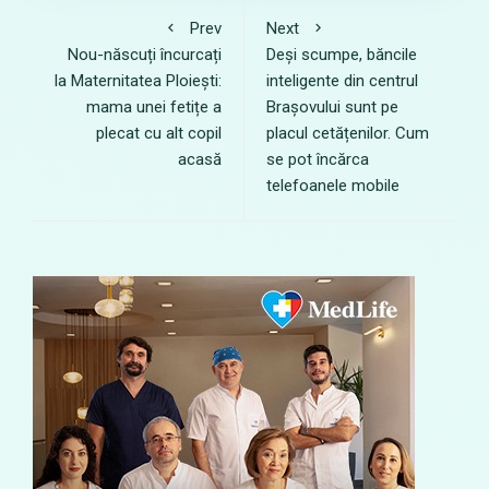
Prev
Next
Nou-născuți încurcați
Deși scumpe, băncile
la Maternitatea Ploiești:
inteligente din centrul
mama unei fetițe a
Brașovului sunt pe
plecat cu alt copil
placul cetățenilor. Cum
acasă
se pot încărca
telefoanele mobile