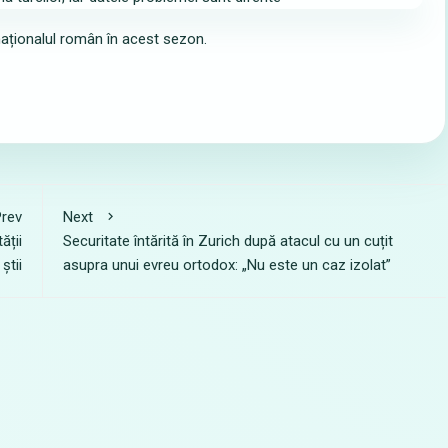
naționalul român în acest sezon.
rev
Next
ății
Securitate întărită în Zurich după atacul cu un cuțit
știi
asupra unui evreu ortodox: „Nu este un caz izolat”