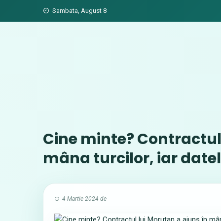
Skip
Sambata, August 8
to
content
Cine minte? Contractul
mâna turcilor, iar date
4 Martie 2024
de