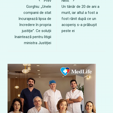
Prev
Next
Gorghiu: „Unele
Un tânăr de 20 de ani a
companii de stat
murit, iar altul a fost a
încurajează lipsa de
fost rănit după ce un
încredere în propria
acoperiș s-a prăbușit
justiţie”. Ce soluții
peste ei
înaintează pentru litigii
ministra Justiției