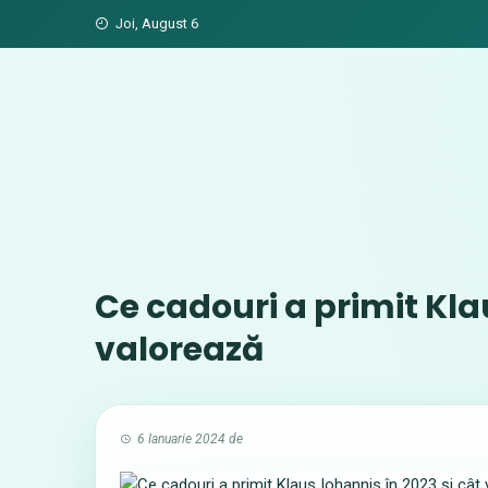
Skip
Joi, August 6
to
content
Ce cadouri a primit Kla
valorează
6 Ianuarie 2024
de