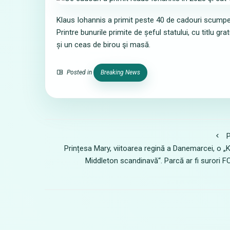
Klaus Iohannis a primit peste 40 de cadouri scumpe 
Printre bunurile primite de șeful statului, cu titlu gr
și un ceas de birou şi masă.
Posted in
Breaking News
P
Prințesa Mary, viitoarea regină a Danemarcei, o „
Middleton scandinavă“. Parcă ar fi surori 