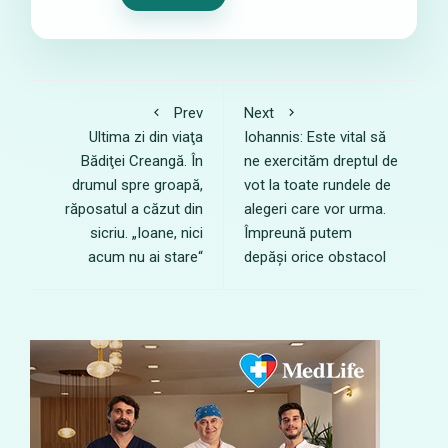
Prev
Next
Ultima zi din viaţa
Iohannis: Este vital să
Bădiţei Creangă. În
ne exercităm dreptul de
drumul spre groapă,
vot la toate rundele de
răposatul a căzut din
alegeri care vor urma.
sicriu. „Ioane, nici
Împreună putem
acum nu ai stare“
depăși orice obstacol