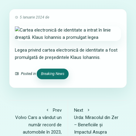
5 Ianuarie 2024
de
Legea privind cartea electronică de identitate a fost
promulgată de președintele Klaus Iohannis.
Posted in
Breaking News
Prev
Next
Volvo Cars a vândut un
Urda: Miracolul din Zer
număr record de
– Beneficiile și
automobile în 2023,
Impactul Asupra