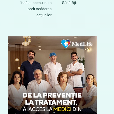
însă succesul nu a
Sănătății
oprit scăderea
acțiunilor