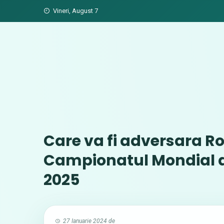
Skip
Vineri, August 7
to
content
Care va fi adversara R
Campionatul Mondial d
2025
27 Ianuarie 2024
de