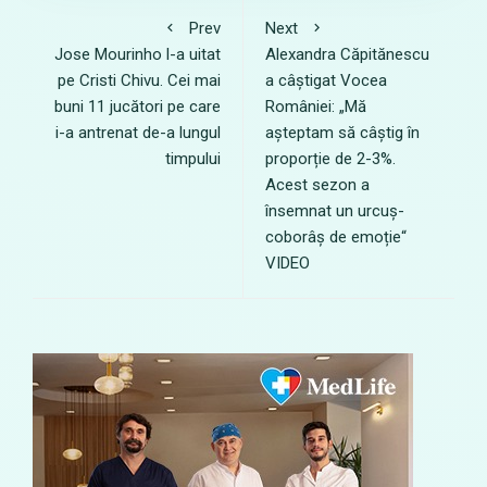
Prev
Next
Jose Mourinho l-a uitat
Alexandra Căpitănescu
pe Cristi Chivu. Cei mai
a câștigat Vocea
buni 11 jucători pe care
României: „Mă
i-a antrenat de-a lungul
așteptam să câștig în
timpului
proporție de 2-3%.
Acest sezon a
însemnat un urcuș-
coborâș de emoție“
VIDEO