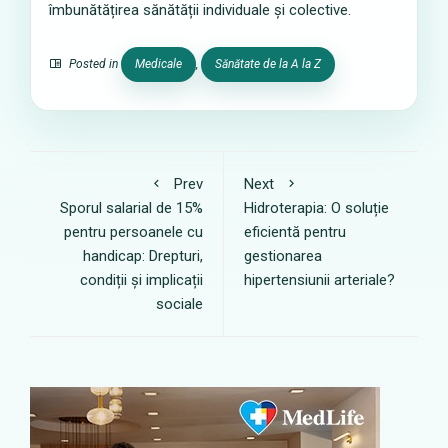
îmbunătățirea sănătății individuale și colective.
Posted in
Medicale
,
Sănătate de la A la Z
Prev
Next
Sporul salarial de 15%
Hidroterapia: O soluție
pentru persoanele cu
eficientă pentru
handicap: Drepturi,
gestionarea
condiții și implicații
hipertensiunii arteriale?
sociale