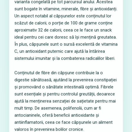
varianta congelată pe tot parcursul anului. Acestea
sunt bogate în vitamine, minerale, fibre și antioxidanți.
Un aspect notabil al căpșunelor este conținutul lor
scăzut de calorii; o porție de 100 de grame conține
aproximativ 32 de calorii, ceea ce le face un snack
ideal pentru cei care doresc să își mențină greutatea.
În plus, căpșunele sunt o sursă excelentă de vitamina
C, un antioxidant puternic care ajută la întărirea
sistemului imunitar și la combaterea radicalilor liberi.
Conținutul de fibre din căpșune contribuie la o
digestie sănătoasă, ajutând la prevenirea constipației
și promovând o sănătate intestinală optimă. Fibrele
sunt esențiale și pentru controlul greutății, deoarece
ajută la menținerea senzației de sațietate pentru mai
mult timp. De asemenea, polifenolii, cum ar fi
antocianinele, oferă beneficii antioxidante și
antiinflamatorii, ceea ce face căpșunele un aliment
valoros în prevenirea bolilor cronice.