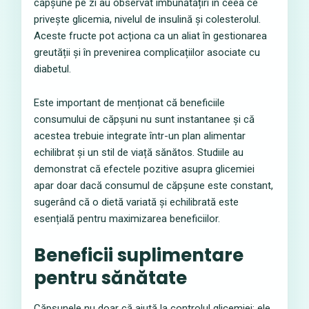
căpșune pe zi au observat îmbunătățiri în ceea ce
privește glicemia, nivelul de insulină și colesterolul.
Aceste fructe pot acționa ca un aliat în gestionarea
greutății și în prevenirea complicațiilor asociate cu
diabetul.
Este important de menționat că beneficiile
consumului de căpșuni nu sunt instantanee și că
acestea trebuie integrate într-un plan alimentar
echilibrat și un stil de viață sănătos. Studiile au
demonstrat că efectele pozitive asupra glicemiei
apar doar dacă consumul de căpșune este constant,
sugerând că o dietă variată și echilibrată este
esențială pentru maximizarea beneficiilor.
Beneficii suplimentare
pentru sănătate
Căpșunele nu doar că ajută la controlul glicemiei; ele