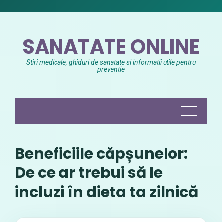
Skip
to
content
SANATATE ONLINE
Stiri medicale, ghiduri de sanatate si informatii utile pentru
preventie
Beneficiile căpșunelor:
De ce ar trebui să le
incluzi în dieta ta zilnică