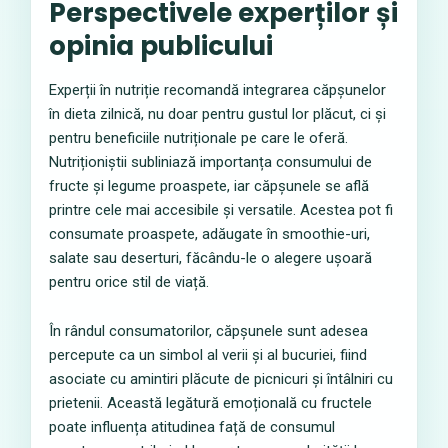
Perspectivele experților și
opinia publicului
Experții în nutriție recomandă integrarea căpșunelor
în dieta zilnică, nu doar pentru gustul lor plăcut, ci și
pentru beneficiile nutriționale pe care le oferă.
Nutriționiștii subliniază importanța consumului de
fructe și legume proaspete, iar căpșunele se află
printre cele mai accesibile și versatile. Acestea pot fi
consumate proaspete, adăugate în smoothie-uri,
salate sau deserturi, făcându-le o alegere ușoară
pentru orice stil de viață.
În rândul consumatorilor, căpșunele sunt adesea
percepute ca un simbol al verii și al bucuriei, fiind
asociate cu amintiri plăcute de picnicuri și întâlniri cu
prietenii. Această legătură emoțională cu fructele
poate influența atitudinea față de consumul