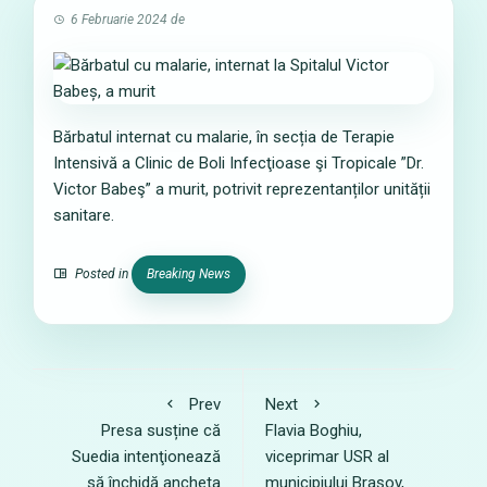
6 Februarie 2024
de
Bărbatul internat cu malarie, în secția de Terapie
Intensivă a Clinic de Boli Infecţioase şi Tropicale ”Dr.
Victor Babeş” a murit, potrivit reprezentanților unității
sanitare.
Posted in
Breaking News
Prev
Next
Presa susține că
Flavia Boghiu,
Suedia intenţionează
viceprimar USR al
să închidă ancheta
municipiului Brașov,