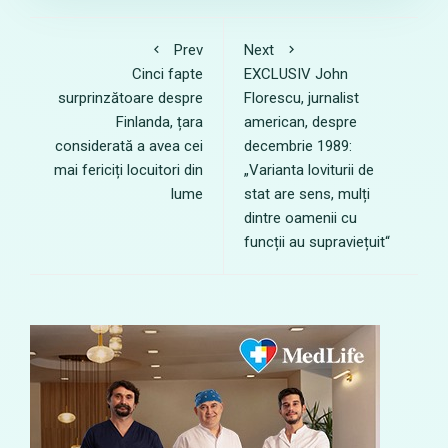
Prev
Next
Cinci fapte
EXCLUSIV John
surprinzătoare despre
Florescu, jurnalist
Finlanda, țara
american, despre
considerată a avea cei
decembrie 1989:
mai fericiți locuitori din
„Varianta loviturii de
lume
stat are sens, mulți
dintre oamenii cu
funcții au supraviețuit“