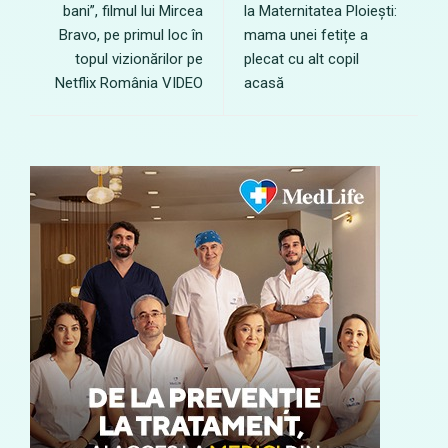
bani”, filmul lui Mircea
la Maternitatea Ploiești:
Bravo, pe primul loc în
mama unei fetițe a
topul vizionărilor pe
plecat cu alt copil
Netflix România VIDEO
acasă