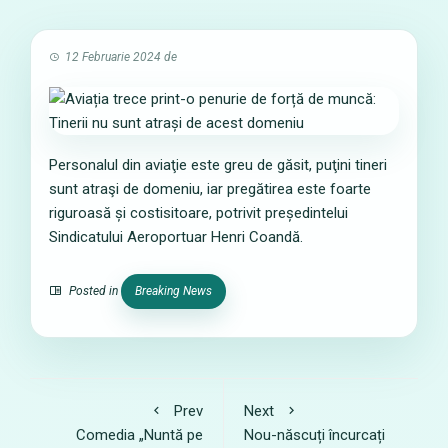
12 Februarie 2024
de
Personalul din aviaţie este greu de găsit, puţini tineri
sunt atraşi de domeniu, iar pregătirea este foarte
riguroasă și costisitoare, potrivit președintelui
Sindicatului Aeroportuar Henri Coandă.
Posted in
Breaking News
Prev
Next
Comedia „Nuntă pe
Nou-născuți încurcați