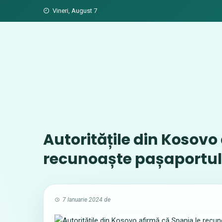
Skip
Vineri, August 7
to
content
Autoritățile din Kosovo
recunoaște pașaportul.
7 Ianuarie 2024
de