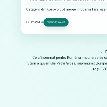
Cetățenii din Kosovo pot merge în Spania fără viză 
Posted in
Breaking News
P
Ce a însemnat pentru România impunerea de c
Stalin a guvernului Petru Groza, supranumit „burgh
roșu“ VI