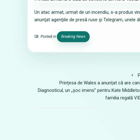
Un atac armat, urmat de un incendiu, s-a produs vine
anunţat agenţiile de presă ruse şi Telegram, unele d
Posted in
Breaking News
P
Prințesa de Wales a anunțat că are can
Diagnosticul, un „șoc imens” pentru Kate Middleto
familia regală V