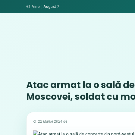
Skip
Vineri, August 7
to
content
Atac armat la o sală d
Moscovei, soldat cu morţ
22 Martie 2024
de