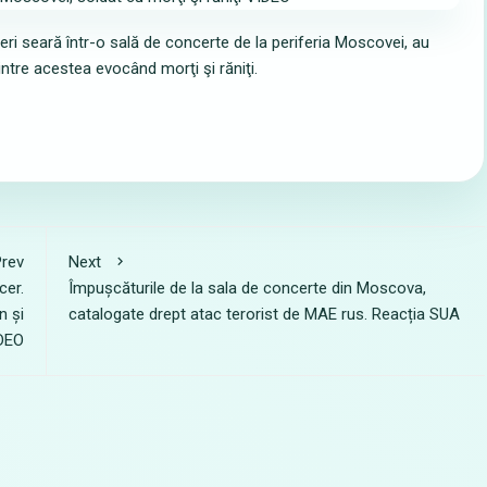
ri seară într-o sală de concerte de la periferia Moscovei, au
intre acestea evocând morţi şi răniţi.
rev
Next
cer.
Împușcăturile de la sala de concerte din Moscova,
n și
catalogate drept atac terorist de MAE rus. Reacția SUA
IDEO