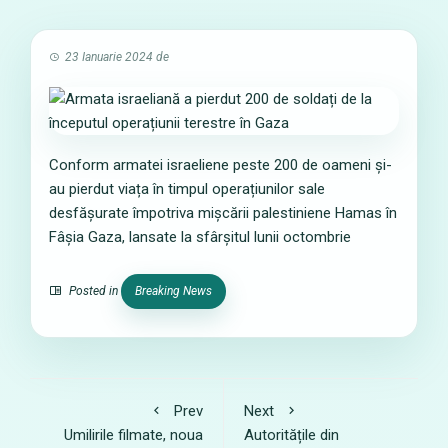
23 Ianuarie 2024
de
Conform armatei israeliene peste 200 de oameni și-
au pierdut viața în timpul operațiunilor sale
desfășurate împotriva mișcării palestiniene Hamas în
Fâșia Gaza, lansate la sfârșitul lunii octombrie
Posted in
Breaking News
Prev
Next
Umilirile filmate, noua
Autoritățile din