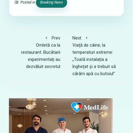
Posted in
Breaking News
Prev
Next
Omletă ca la
Viaţă de câine, la
restaurant. Bucătarii
temperaturi extreme:
experimentați au
„Toată instalația a
dezvăluit secretul
înghețat și a trebuit să
cărăm apă cu butoiul”