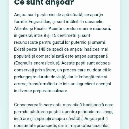
Ce sunt anșoa?
Anșoa sunt pești mici de apă sărată, ce aparțin
familiei Engraulidae, și sunt întâlniți în oceanele
Atlantic și Pacific. Aceste creaturi marine măsoară,
în general, între 8 și 15 centimetri și sunt
recunoscute pentru gustul lor puternic și umami.
Există peste 140 de specii de anșoa, însă cea mai
populară și comercializată este anșoa europeană
(Engraulis encrasicolus). Aceste pești sunt adesea
conservați prin sărare, un proces care nu doar că le
prelungește durata de viață, dar le îmbogățește și
aroma, transformându-le într-un ingredient esențial
în diverse preparate culinare.
Conservarea în sare este o practică tradițională care
permite păstrarea peștelui pentru perioade mai lungi,
însă are și implicații asupra sănătății. Anșoa pot fi
consumate proaspete, dar în majoritatea cazurilor,