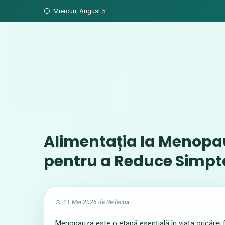
Skip
Miercuri, August 5
to
content
Alimentația la Menopau
pentru a Reduce Simp
21 Mai 2026
de
Redactia
Menopauza este o etapă esențială în viața oricărei