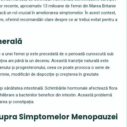
lor recente, aproximativ 13 milioane de femei din Marea Britanie
oacă un rol crucial în ameliorarea simptomelor. În acest context,
are, oferind recomandări clare despre ce ar trebui evitat pentru a
nerală
e a unei femei și este precedată de o perioadă cunoscută sub
va ani până la un deceniu. Această tranziție naturală este
genului și progesteronului, ceea ce poate provoca o serie de
mnie, modificări de dispoziție și creșterea în greutate.
i sănătatea intestinală. Schimbările hormonale afectează flora
ilibrare a bacteriilor benefice din intestin. Această problemă
rea și constipația.
asupra Simptomelor Menopauzei