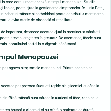
i în care corpul reacționează în timpul menopauzei. Studiile
 și lichide, poate ajuta la gestionarea simptomelor. Dr. Linia Patel,
ă în zaharuri rafinate și carbohidrați poate contribui la menținerea
ntru a evita stările de oboseală și iritabilitate.
 de important, deoarece acestea ajută la menținerea sănătății
poate preveni creșterea în greutate. De asemenea, fibrele sunt
estin, contribuind astfel la o digestie sănătoasă.
Timpul Menopauzei
re pot agrava simptomele menopauzei. Printre acestea se
Acestea pot provoca fluctuații rapide ale glicemiei, ducând la
 din făină rafinată sunt sărace în nutrienți și fibre, ceea ce le
terea bruscă a glicemiei și nu oferă o sațietate de durată.