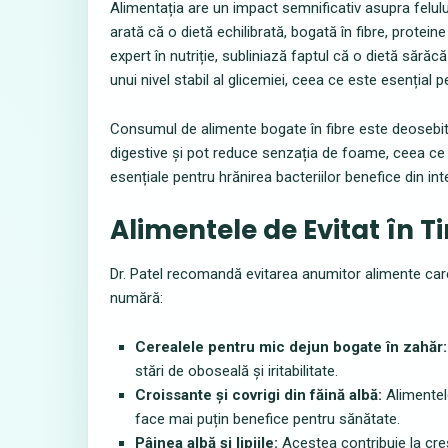
Alimentația are un impact semnificativ asupra felulu
arată că o dietă echilibrată, bogată în fibre, proteine
expert în nutriție, subliniază faptul că o dietă sărăc
unui nivel stabil al glicemiei, ceea ce este esențial pe
Consumul de alimente bogate în fibre este deosebit
digestive și pot reduce senzația de foame, ceea ce 
esențiale pentru hrănirea bacteriilor benefice din int
Alimentele de Evitat în 
Dr. Patel recomandă evitarea anumitor alimente ca
numără:
Cerealele pentru mic dejun bogate în zahăr:
stări de oboseală și iritabilitate.
Croissante și covrigi din făină albă:
Alimentele
face mai puțin benefice pentru sănătate.
Pâinea albă și lipiile:
Acestea contribuie la creș