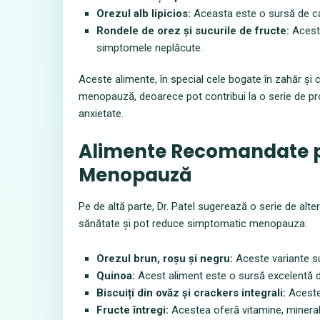
Orezul alb lipicios:
Aceasta este o sursă de car
Rondele de orez și sucurile de fructe:
Aceste
simptomele neplăcute.
Aceste alimente, în special cele bogate în zahăr și ca
menopauză, deoarece pot contribui la o serie de pro
anxietate.
Alimente Recomandate pe
Menopauză
Pe de altă parte, Dr. Patel sugerează o serie de al
sănătate și pot reduce simptomatic menopauza:
Orezul brun, roșu și negru:
Aceste variante sun
Quinoa:
Acest aliment este o sursă excelentă de
Biscuiți din ovăz și crackers integrali:
Acestea
Fructe întregi:
Acestea oferă vitamine, minerale