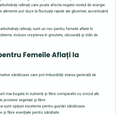
bohidrați rafinați care poate afecta negativ nivelul de energie.
 alimente pot duce la fluctuații rapide ale glicemiei, accentuând
rbohidrați rafinați, sunt un risc pentru femeile aflate în
bleme, inclusiv creșterea în greutate, oboseală și stări de
ntru Femeile Aflați la
ternative sănătoase care pot îmbunătăți starea generală de
t mai bogate în nutrienți și fibre comparativ cu orezul alb.
 proteine vegetale și fibre.
 sunt opțiuni excelente pentru gustări sănătoase.
 și fibre esențiale pentru sănătate.