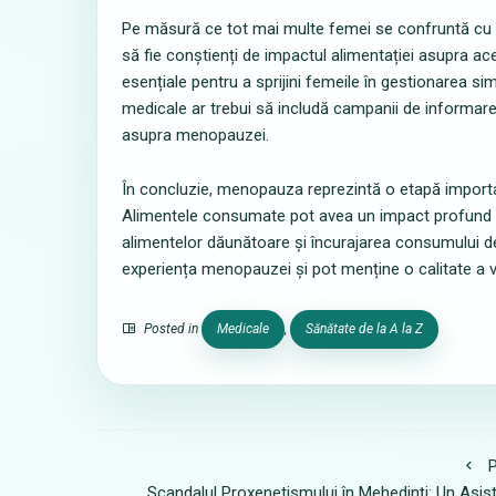
Pe măsură ce tot mai multe femei se confruntă cu m
să fie conștienți de impactul alimentației asupra ace
esențiale pentru a sprijini femeile în gestionarea simp
medicale ar trebui să includă campanii de informar
asupra menopauzei.
În concluzie, menopauza reprezintă o etapă importa
Alimentele consumate pot avea un impact profund as
alimentelor dăunătoare și încurajarea consumului d
experiența menopauzei și pot menține o calitate a vi
Posted in
Medicale
,
Sănătate de la A la Z
P
Scandalul Proxenetismului în Mehedinți: Un Asis