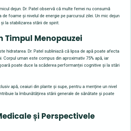
la micul dejun. Dr. Patel observă că multe femei nu consumă
a de foame și nivelul de energie pe parcursul zilei. Un mic dejun
 la stabilizarea stării de spirit.
în Timpul Menopauzei
e hidratarea. Dr. Patel subliniază că lipsa de apă poate afecta
ului. Corpul uman este compus din aproximativ 75% apă, iar
ușoară poate duce la scăderea performanței cognitive și la stări
usiv apă, ceaiuri din plante și supe, pentru a menține un nivel
tribuie la îmbunătățirea stării generale de sănătate și poate
edicale și Perspectivele