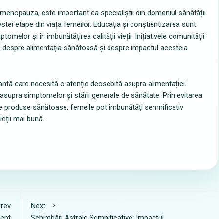
enopauza, este important ca specialiștii din domeniul sănătății
stei etape din viața femeilor. Educația și conștientizarea sunt
tomelor și în îmbunătățirea calității vieții. Inițiativele comunității
e despre alimentația sănătoasă și despre impactul acesteia
ntă care necesită o atenție deosebită asupra alimentației.
upra simptomelor și stării generale de sănătate. Prin evitarea
e produse sănătoase, femeile pot îmbunătăți semnificativ
eții mai bună.
rev
Next
tent
Schimbări Astrale Semnificative: Impactul