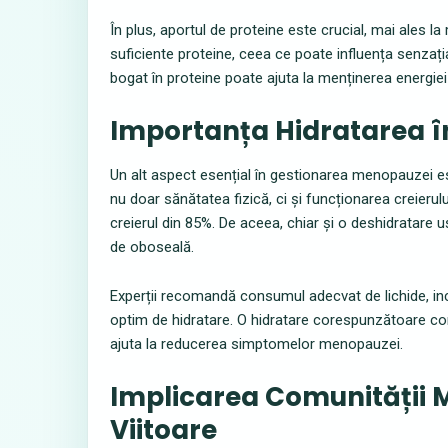
În plus, aportul de proteine este crucial, mai ales 
suficiente proteine, ceea ce poate influența senzați
bogat în proteine poate ajuta la menținerea energiei și
Importanța Hidratarea 
Un alt aspect esențial în gestionarea menopauzei est
nu doar sănătatea fizică, ci și funcționarea creier
creierul din 85%. De aceea, chiar și o deshidratare 
de oboseală.
Experții recomandă consumul adecvat de lichide, incl
optim de hidratare. O hidratare corespunzătoare con
ajuta la reducerea simptomelor menopauzei.
Implicarea Comunității M
Viitoare