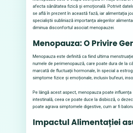
afecta sănătatea fizică și emoțională. Potrivit date
se află în prezent în această fază, iar alimentația j
specialiștii subliniază importanța alegerilor aliment
diminua disconfortul asociat menopauzei.
Menopauza: O Privire Ge
Menopauza este definită ca fiind ultima menstruați
numele de perimenopauză, care poate dura de la câți
marcată de fluctuații hormonale, în special a estro
simptome fizice și emoționale, inclusiv bufeuri, inso
Pe lângă acest aspect, menopauza poate influența ș
intestinală, ceea ce poate duce la disbioză, o dezech
poate agrava simptomele digestive, cum ar fi balona
Impactul Alimentației 