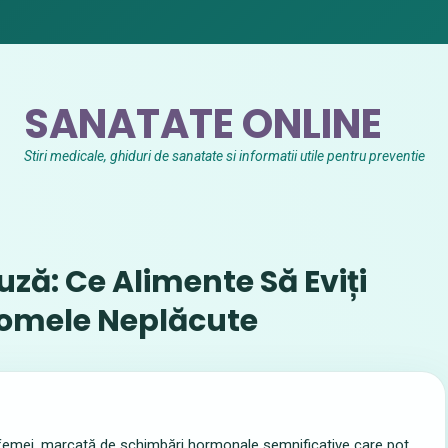
SANATATE ONLINE
Stiri medicale, ghiduri de sanatate si informatii utile pentru preventie
ză: Ce Alimente Să Eviți
tomele Neplăcute
 femei, marcată de schimbări hormonale semnificative care pot