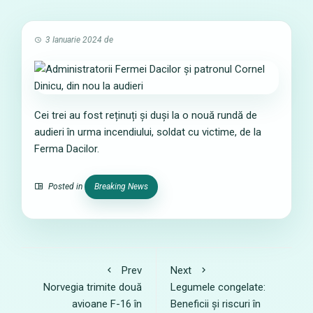
3 Ianuarie 2024
de
Cei trei au fost reținuți și duși la o nouă rundă de
audieri în urma incendiului, soldat cu victime, de la
Ferma Dacilor.
Posted in
Breaking News
Prev
Next
Norvegia trimite două
Legumele congelate:
avioane F-16 în
Beneficii și riscuri în