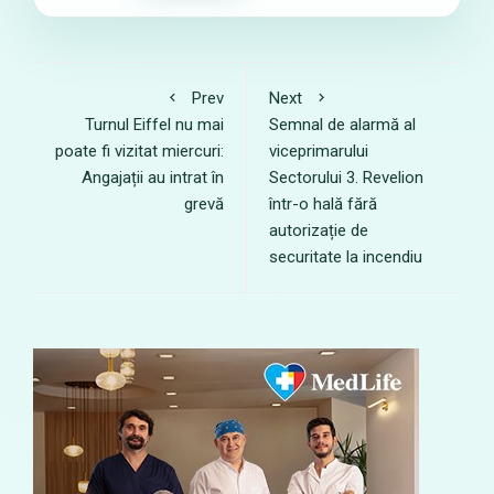
Prev
Next
Turnul Eiffel nu mai
Semnal de alarmă al
poate fi vizitat miercuri:
viceprimarului
Angajații au intrat în
Sectorului 3. Revelion
grevă
într-o hală fără
autorizație de
securitate la incendiu