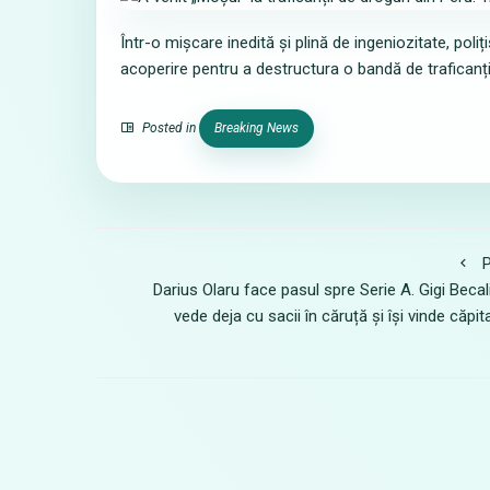
Într-o mișcare inedită și plină de ingeniozitate, pol
acoperire pentru a destructura o bandă de traficanți 
Posted in
Breaking News
P
Darius Olaru face pasul spre Serie A. Gigi Becal
vede deja cu sacii în căruță și își vinde căpit