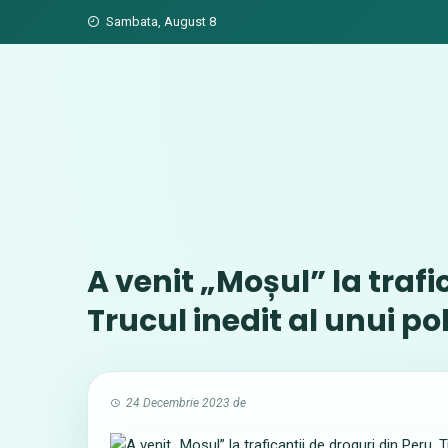
Skip
Sambata, August 8
to
content
A venit „Moșul” la trafi
Trucul inedit al unui po
24 Decembrie 2023
de