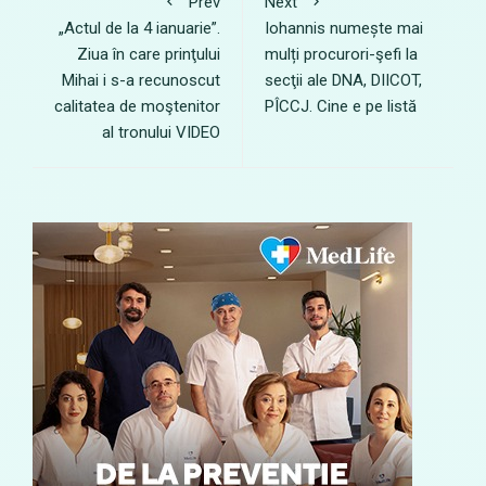
Prev
Next
„Actul de la 4 ianuarie”.
Iohannis numește mai
Ziua în care prinţului
mulți procurori-şefi la
Mihai i s-a recunoscut
secţii ale DNA, DIICOT,
calitatea de moştenitor
PÎCCJ. Cine e pe listă
al tronului VIDEO