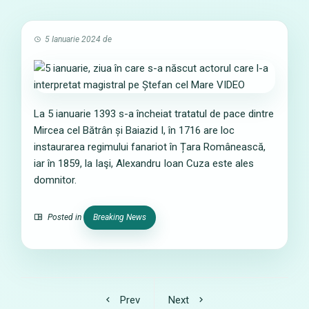
5 Ianuarie 2024
de
La 5 ianuarie 1393 s-a încheiat tratatul de pace dintre
Mircea cel Bătrân și Baiazid I, în 1716 are loc
instaurarea regimului fanariot în Țara Românească,
iar în 1859, la Iaşi, Alexandru Ioan Cuza este ales
domnitor.
Posted in
Breaking News
Prev
Next